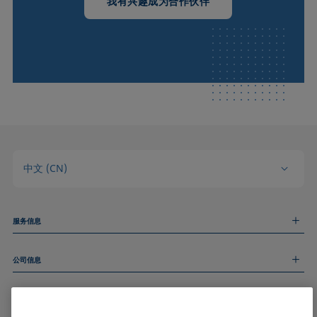
我有兴趣成为合作伙伴
中文 (CN)
服务信息
测量服务
公司信息
技术服务
线上和线下研讨会
关于我们
远程支持
基本信息
人才招聘
和我们取得联系